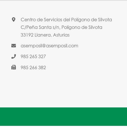
Centro de Servicios del Polígono de Silvota
C/Peña Santa s/n, Polígono de Silvota
33192 Llanera. Asturias
asemposil@asemposil.com
985 265 327
985 266 382